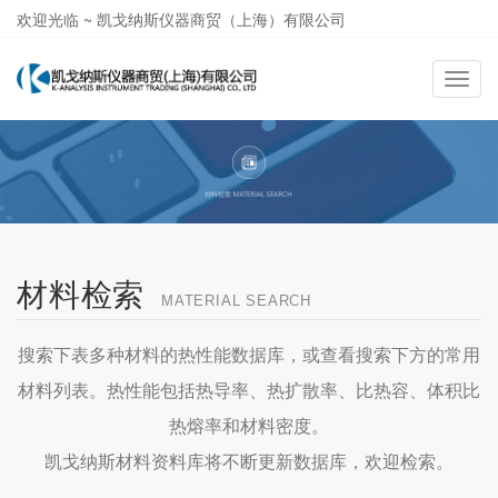
欢迎光临 ~ 凯戈纳斯仪器商贸（上海）有限公司
021-58362581
导
航
切
换
材料检索
MATERIAL SEARCH
搜索下表多种材料的热性能数据库，或查看搜索下方的常用
材料列表。热性能包括热导率、热扩散率、比热容、体积比
热熔率和材料密度。
凯戈纳斯材料资料库将不断更新数据库，欢迎检索。