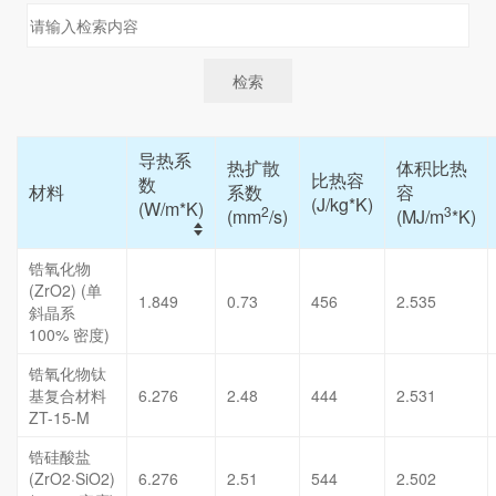
导热系
热扩散
体积比热
比热容
数
材料
系数
容
(J/kg*K)
(W/m*K)
2
3
(mm
/s)
(MJ/m
*K)
锆氧化物
(ZrO2) (单
1.849
0.73
456
2.535
斜晶系
100% 密度)
锆氧化物钛
基复合材料
6.276
2.48
444
2.531
ZT-15-M
锆硅酸盐
(ZrO2·SiO2)
6.276
2.51
544
2.502