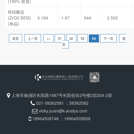
(100% 密度)
锆硅酸盐
(ZrO2·SiO2)
4.184
1.67
544
2.502
(单晶)
首页
上一页
<<
51
52
53
下一页
尾
54
页
上海市杨浦区长阳路1687号长阳创谷2号楼2层204-2室
021-58362581 ；58362582
vicky.yuan@k-analys.com
18964508748 ；18964505659