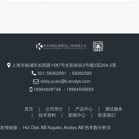
上海市杨浦区长阳路1687号长阳创谷2号楼2层204-2室
021-58362581 ；58362582
vicky.yuan@k-analys.com
18964508748 ；18964505659
首页
|
公司简介
|
产品中心
|
测试服务
|
技术资料
|
新闻中心
|
联系我们
友情链接：
Hot Disk AB
Kagaku Analys AB
热常数分析仪