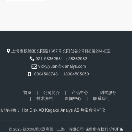
上海市杨浦区长阳路1687号长阳创谷2号楼2层204-2室
021-58362581 ；58362582
vicky.yuan@k-analys.com
18964508748 ；18964505659
首页
|
公司简介
|
产品中心
|
测试服务
|
技术资料
|
新闻中心
|
联系我们
友情链接：
Hot Disk AB
Kagaku Analys AB
热常数分析仪
2025 凯戈纳斯仪器商贸（上海）有限公司 保留所有权利
沪ICP备