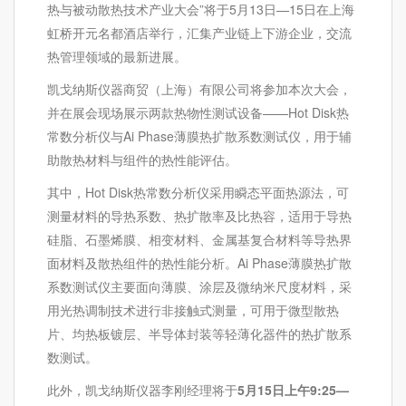
热与被动散热技术产业大会”将于5月13日—15日在上海
虹桥开元名都酒店举行，汇集产业链上下游企业，交流
热管理领域的最新进展。
凯戈纳斯仪器商贸（上海）有限公司将参加本次大会，
并在展会现场展示两款热物性测试设备——Hot Disk热
常数分析仪与Ai Phase薄膜热扩散系数测试仪，用于辅
助散热材料与组件的热性能评估。
其中，Hot Disk热常数分析仪采用瞬态平面热源法，可
测量材料的导热系数、热扩散率及比热容，适用于导热
硅脂、石墨烯膜、相变材料、金属基复合材料等导热界
面材料及散热组件的热性能分析。Ai Phase薄膜热扩散
系数测试仪主要面向薄膜、涂层及微纳米尺度材料，采
用光热调制技术进行非接触式测量，可用于微型散热
片、均热板镀层、半导体封装等轻薄化器件的热扩散系
数测试。
此外，凯戈纳斯仪器李刚经理将于
5
月15
日上午9:25—