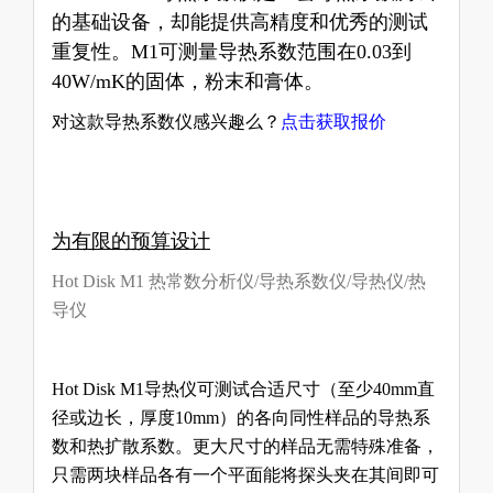
的基础设备，却能提供高精度和优秀的测试
重复性。
M1
可测量导热系数范围在
0.03
到
40W/mK
的固体，粉末和膏体。
对这款导热系数仪感兴趣么？
点击获取报价
为有限的预算设计
Hot Disk M1 热常数分析仪/导热系数仪/导热仪/热
导仪
Hot Disk M1导热仪
可测试合适尺寸（至少
40mm
直
径或边长，厚度
10mm
）的各向同性样品的导热系
数和热扩散系数。更大尺寸的样品无需特殊准备，
只需两块样品各有一个平面能将探头夹在其间即可