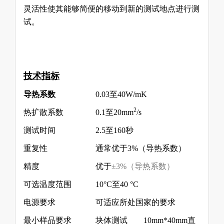
灵活性使其能够简便的移动到新的测试地点进行测
试。
技术指标
导热系数
0.03
至
40W/mK
2
热扩散系数
0.1
至
20mm
/s
测试时间
2.5
至
160
秒
重复性
通常优于
3%
（导热系数）
精度
优于
±
3
%
（导热系数）
可选温度范围
10°C
至
40 °C
电源要求
可适应所处国家的要求
最小样品要求
块体测试
10mm*40mm
直