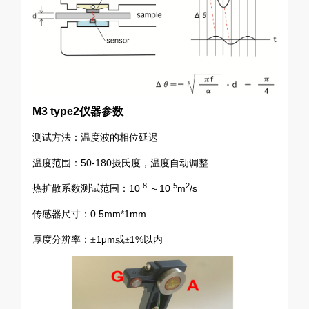
M3 type2仪器参数
测试方法：温度波的相位延迟
温度范围：50-180摄氏度，温度自动调整
-8
-5
2
热扩散系数测试范围：10
～10
m
/s
传感器尺寸：0.5mm*1mm
厚度分辨率：
±
1μm或
1%以内
±