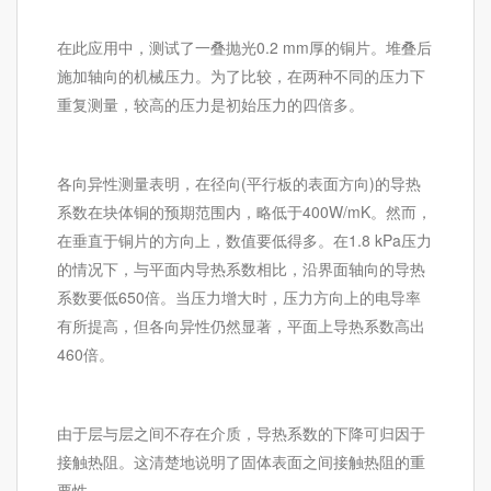
在此应用中，测试了一叠抛光0.2 mm厚的铜片。堆叠后
施加轴向的机械压力。为了比较，在两种不同的压力下
重复测量，较高的压力是初始压力的四倍多。
各向异性测量表明，在径向(平行板的表面方向)的导热
系数在块体铜的预期范围内，略低于400W/mK。然而，
在垂直于铜片的方向上，数值要低得多。在1.8 kPa压力
的情况下，与平面内导热系数相比，沿界面轴向的导热
系数要低650倍。当压力增大时，压力方向上的电导率
有所提高，但各向异性仍然显著，平面上导热系数高出
460倍。
由于层与层之间不存在介质，导热系数的下降可归因于
接触热阻。这清楚地说明了固体表面之间接触热阻的重
要性。