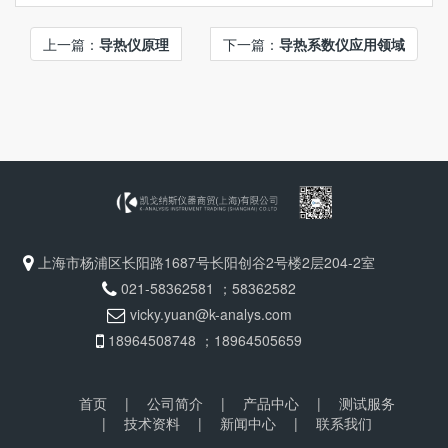
上一篇：
导热仪原理
下一篇：
导热系数仪应用领域
上海市杨浦区长阳路1687号长阳创谷2号楼2层204-2室
021-58362581 ；58362582
vicky.yuan@k-analys.com
18964508748 ；18964505659
首页
|
公司简介
|
产品中心
|
测试服务
|
技术资料
|
新闻中心
|
联系我们