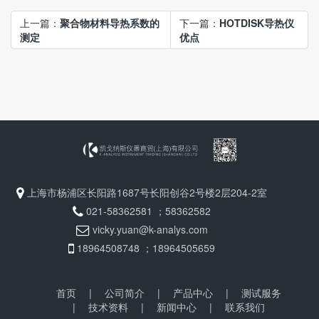
上一篇：
聚合物材料导热系数的
下一篇：
HOTDISK导热仪
测定
优点
上海市杨浦区长阳路1687号长阳创谷2号楼2层204-2室
021-58362581 ；58362582
vicky.yuan@k-analys.com
18964508748 ；18964505659
首页
|
公司简介
|
产品中心
|
测试服务
|
技术资料
|
新闻中心
|
联系我们