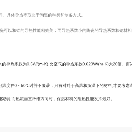
/m.K之间。具体导热率取决于陶瓷的种类和制备方式。
瓷可以和铝的导热性能相媲美；而导热系数小的陶瓷的导热系数和钢材相
数为0.5W/(m·K),比空气的导热系数0.029W/(m·K)大20倍。而
但温度在0～50℃时并不显著，只有对处于高温和负温下的材料,才要考虑
能减弱;而热流垂直纤维方向时，保温材料的阻热性能发挥最好。