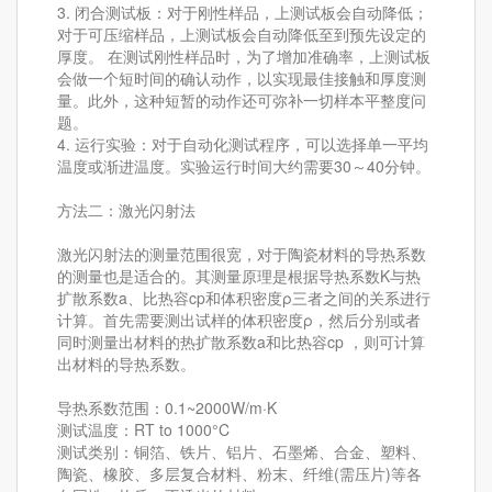
3. 闭合测试板：对于刚性样品，上测试板会自动降低；
对于可压缩样品，上测试板会自动降低至到预先设定的
厚度。 在测试刚性样品时，为了增加准确率，上测试板
会做一个短时间的确认动作，以实现最佳接触和厚度测
量。此外，这种短暂的动作还可弥补一切样本平整度问
题。
4. 运行实验：对于自动化测试程序，可以选择单一平均
温度或渐进温度。实验运行时间大约需要30～40分钟。
方法二：激光闪射法
激光闪射法的测量范围很宽，对于陶瓷材料的导热系数
的测量也是适合的。其测量原理是根据导热系数K与热
扩散系数a、比热容cp和体积密度ρ三者之间的关系进行
计算。首先需要测出试样的体积密度ρ，然后分别或者
同时测量出材料的热扩散系数a和比热容cp ，则可计算
出材料的导热系数。
导热系数范围：0.1~2000W/m·K
测试温度：RT to 1000°C
测试类别：铜箔、铁片、铝片、石墨烯、合金、塑料、
陶瓷、橡胶、多层复合材料、粉末、纤维(需压片)等各