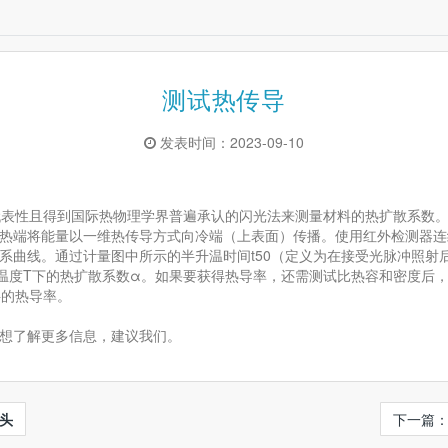
测试热传导
发表时间：2023-09-10
具代表性且得到国际热物理学界普遍承认的闪光法来测量材料的热扩散系数
热端将能量以一维热传导方式向冷端（上表面）传播。使用红外检测器连
系曲线。通过计量图中所示的半升温时间t50（定义为在接受光脉冲照射
在温度T下的热扩散系数α。如果要获得热导率，还需测试比热容和密度后
料的热导率。
想了解更多信息，建议我们。
头
下一篇