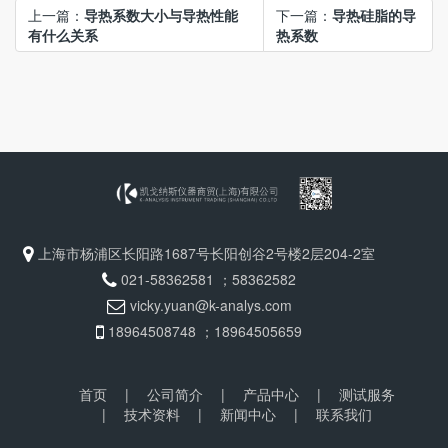
上一篇：
导热系数大小与导热性能
下一篇：
导热硅脂的导
有什么关系
热系数
上海市杨浦区长阳路1687号长阳创谷2号楼2层204-2室
021-58362581 ；58362582
vicky.yuan@k-analys.com
18964508748 ；18964505659
首页
|
公司简介
|
产品中心
|
测试服务
|
技术资料
|
新闻中心
|
联系我们