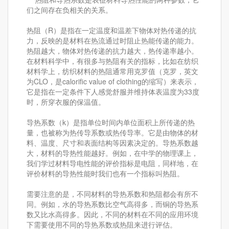
们之间存在负相关的关系。
热阻（R）是指在一定温度和温差下物体对热传递的抗
力，反映的是材料在热流通过时阻止热能传递的能力。
热阻越大，物体对热传递的抗力越大，热传递率越小。
在材料科学中，有很多与热阻有关的指标，比如在纺织
材料学上，纺织材料的热阻通常用克罗值（克罗，英文
为CLO，是calorific value of clothing的缩写）来表示，
它是指在一定条件下人感觉舒服并维持体表温度为33度
时，所穿衣服的保温值。
导热系数（k）是指单位时间内单位面积上所传递的热
量，也被称为热传导系数或热传导率。它是由物体的材
料、温度、尺寸和表面结构等因素决定的。导热系数越
大，材料的导热性能越好。例如，在中学的物理课上，
我们学过材料导电性能的评价指标是电阻，同样地，在
评价材料的导热性能时我们也有一个指标叫热阻。
需要注意的是，不同材料的导热系数和热阻都会有所不
同。例如，水的导热系数比空气高得多，而铜的导热系
数又比水高得多。因此，不同的材料在不同的应用环境
下需要使用不同的导热系数或热阻来进行评估。