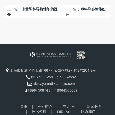
上一篇：
测量塑料导热性能的设
下一篇：
塑料导热性能如
备
何
上海市杨浦区长阳路1687号长阳创谷2号楼2层204-2室
021-58362581 ；58362582
vicky.yuan@k-analys.com
18964508748 ；18964505659
首页
|
公司简介
|
产品中心
|
测试服务
|
技术资料
|
新闻中心
|
联系我们