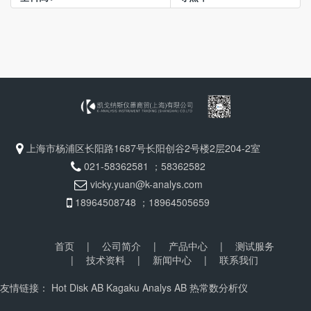
上海市杨浦区长阳路1687号长阳创谷2号楼2层204-2室
021-58362581 ；58362582
vicky.yuan@k-analys.com
18964508748 ；18964505659
首页
|
公司简介
|
产品中心
|
测试服务
|
技术资料
|
新闻中心
|
联系我们
友情链接：
Hot Disk AB
Kagaku Analys AB
热常数分析仪