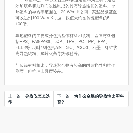
添加填料和助剂而改性制成的具有导热性能的塑料。导
热塑料的导热率范围在1-20 W/m-K之间，某些品级甚至
可以达到100 W/m-K，这一数值大约是传统塑料的5-
100倍。
导热塑料的主要成分包括基体材料和填料。基体材料包
括PPS、PA6/PA66、LCP、TPE、PC、PP、PPA、
PEEK等；填料则包括AlN、SiC、Al2O3、石墨、纤维状
高导热碳粉、鳞片状高导热碳粉等。
与传统材料相比，导热聚合物有较高的耐屈挠性和拉伸
刚度，但抗冲击强度较差。
上一篇：
导热仪怎么选
下一篇：
为什么金属的导热性比塑料
型
高?