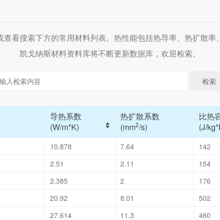
或查看搜索下方的常用材料列表。热性能包括热导率、热扩散率
凯戈纳斯材料资料库将不断更新数据库，欢迎检索。
导热系数
热扩散系数
比热
2
(W/m*K)
(mm
/s)
(J/kg*
10.878
7.64
142
2.51
2.11
154
2.385
2
176
20.92
8.01
502
27.614
11.3
460