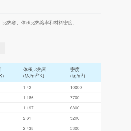
、比热容、体积比热熔率和材料密度。
容
体积比热容
密度
3
3
K)
(MJ/m
*K)
(kg/m
)
1.42
10000
1.186
7700
1.197
6800
2.61
5200
2.438
5300