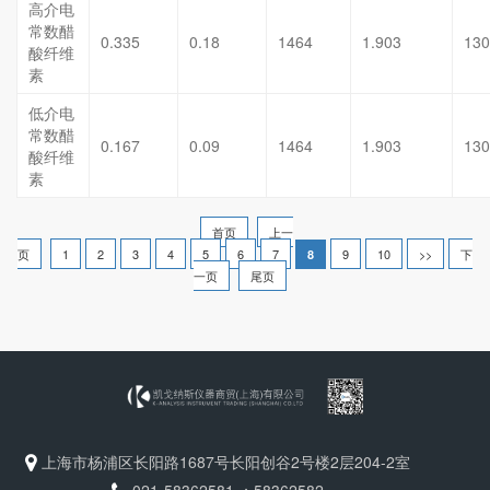
高介电
常数醋
0.335
0.18
1464
1.903
130
酸纤维
素
低介电
常数醋
0.167
0.09
1464
1.903
130
酸纤维
素
首页
上一
页
1
2
3
4
5
6
7
9
10
>>
下
8
一页
尾页
上海市杨浦区长阳路1687号长阳创谷2号楼2层204-2室
021-58362581 ；58362582