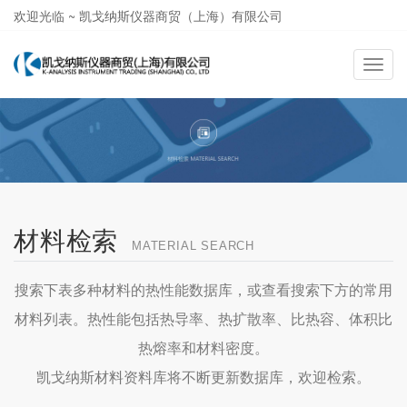
欢迎光临 ~ 凯戈纳斯仪器商贸（上海）有限公司
021-58362581
导
航
切
换
材料检索
MATERIAL SEARCH
搜索下表多种材料的热性能数据库，或查看搜索下方的常用
材料列表。热性能包括热导率、热扩散率、比热容、体积比
热熔率和材料密度。
凯戈纳斯材料资料库将不断更新数据库，欢迎检索。