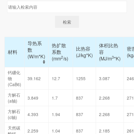
导热系
热扩散
体积比热
比热容
密
数
材料
系数
容
(J/kg*K)
(kg
(W/m*K)
2
3
(mm
/s)
(MJ/m
*K)
钙硼化
物
39.162
12.7
1255
3.087
246
(CaB6)
方解石
3.849
1.7
837
2.268
271
(a轴)
方解石
4.393
1.94
837
2.268
271
(c轴)
天然碳
2.259
1.04
837
2.185
261
酸钙